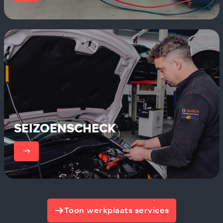
SEIZOENSCHECK
er
Toon werkplaats services