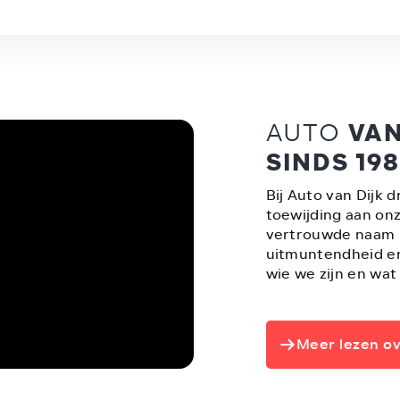
AUTO
VAN
SINDS 19
Bij Auto van Dijk d
toewijding aan onz
vertrouwde naam i
uitmuntendheid en
wie we zijn en wat
Meer lezen ov