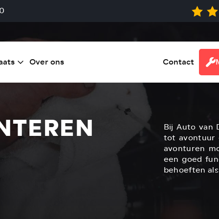
0
aats
Over ons
Contact
NTEREN
Bij Auto van 
tot avontuur
avonturen mo
een goed func
behoeften als 