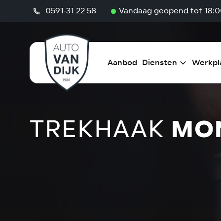
Home
/
Werkplaats
/
Trekhaak
0591-31 22 58
Vandaag geopend tot 18:0
Aanbod
Diensten
Werkpl
TREKHAAK
MO