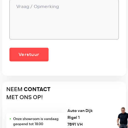
Verstuur
NEEM
CONTACT
MET ONS OP!
Auto van Dijk
Rigel 1
Onze
showroom
is vandaag
7891 VH
geopend tot 18.00