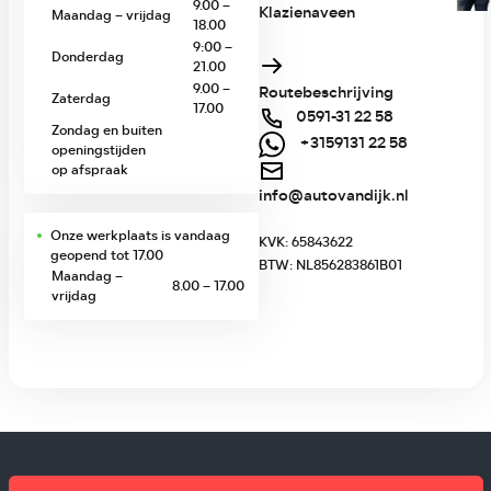
9.00 –
Klazienaveen
Maandag – vrijdag
18.00
9:00 –
Donderdag
21.00
9.00 –
Routebeschrijving
Zaterdag
17.00
0591-31 22 58
Zondag en buiten
+3159131 22 58
openingstijden
op afspraak
info@autovandijk.nl
Onze
werkplaats
is vandaag
KVK: 65843622
geopend tot 17.00
BTW: NL856283861B01
Maandag –
8.00 – 17.00
vrijdag