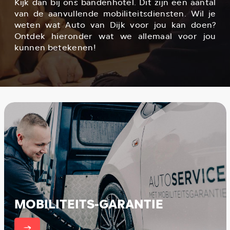
Kijk dan bij ons bandenhotel. Dit zijn een aantal
van de aanvullende mobiliteitsdiensten. Wil je
weten wat Auto van Dijk voor jou kan doen?
Ontdek hieronder wat we allemaal voor jou
kunnen betekenen!
MOBILITEITS-GARANTIE
er