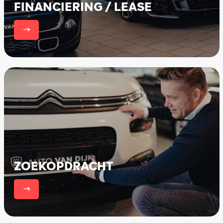
FINANCIERING / LEASE
er
ZOEKOPDRACHT
er