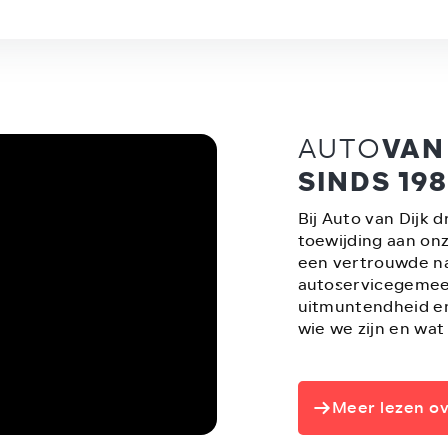
AUTO
VAN
SINDS 19
Bij Auto van Dijk d
toewijding aan onz
een vertrouwde na
autoservicegemee
uitmuntendheid en
wie we zijn en wat
Meer lezen ov