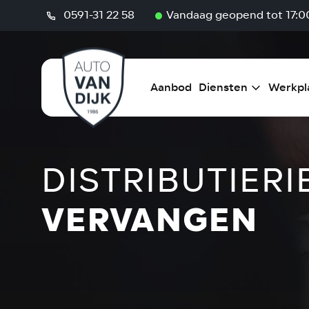
Home
/
Werkplaats
/
Distributieriem vervangen
0591-31 22 58
Vandaag geopend tot 17:0
Aanbod
Diensten
Werkpl
DISTRIBUTIERI
VERVANGEN