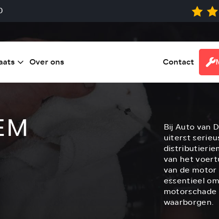
0
aats
Over ons
Contact
EM
Bij Auto van 
uiterst serie
distributierie
van het voert
van de motor 
essentieel om
motorschade t
waarborgen.