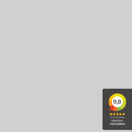
Ford Fiesta
1.0 EcoBoost Hybrid Titanium
2023
Hybride (benzine)
50.258 km
Handgeschakeld
€ 14.885,-