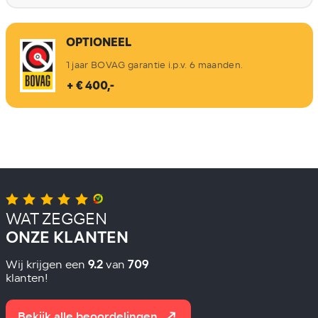
OPTIONEEL
1 jaar BOVAG garantie i.p.v. 6 maanden.
+ € 400,-
WAT ZEGGEN
ONZE KLANTEN
9.2
709
Wij krijgen een
van
klanten!
Bekijk alle beoordelingen