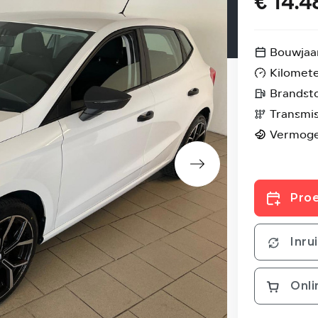
€ 14.4
Bouwjaa
Kilomet
Brandst
Transmis
Vermog
Proe
Inru
Onli