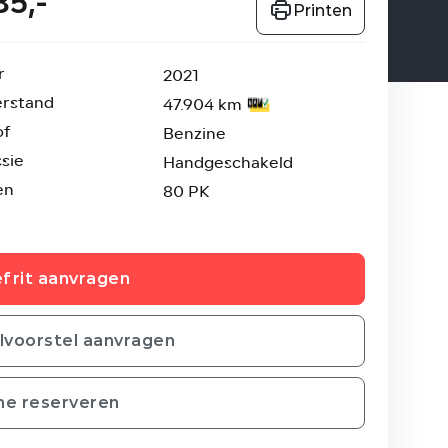
85,-
Printen
r
2021
erstand
47.904 km
of
Benzine
sie
Handgeschakeld
en
80 PK
frit aanvragen
ilvoorstel aanvragen
ne reserveren