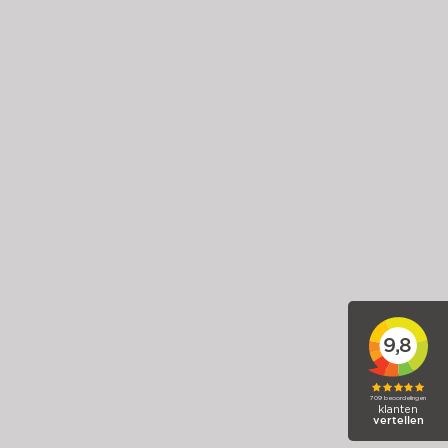
Ford Fiesta
1.0 EcoBoost Hybrid Titanium
2023
Hybride (benzine)
50.258 km
Handgeschakeld
€ 14.885,-