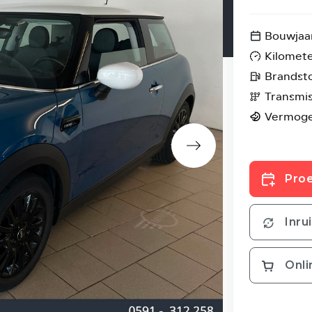
Bouwjaa
Kilomet
Brandst
Transmis
Vermog
Proe
Inru
Onli