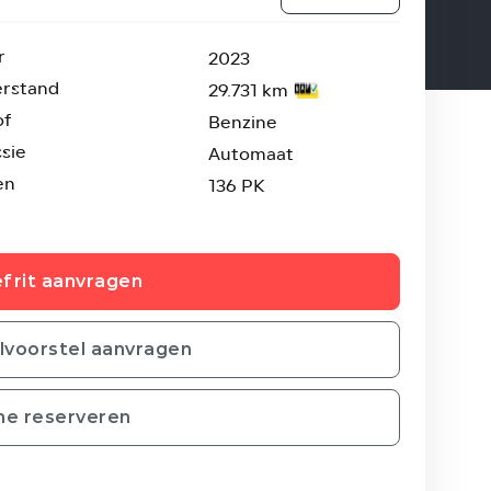
r
2023
erstand
29.731 km
of
Benzine
sie
Automaat
en
136 PK
frit aanvragen
ilvoorstel aanvragen
ne reserveren