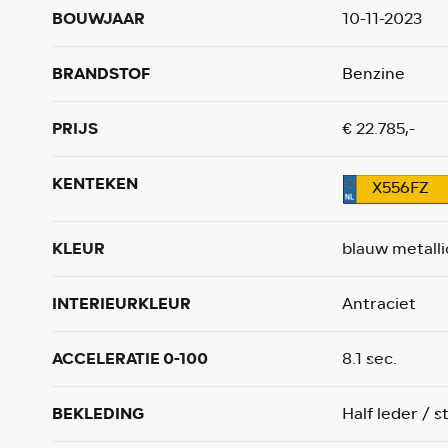
BOUWJAAR
10-11-2023
BRANDSTOF
Benzine
PRIJS
€ 22.785,-
KENTEKEN
X556FZ
KLEUR
blauw metalli
INTERIEURKLEUR
Antraciet
ACCELERATIE 0-100
8.1 sec.
BEKLEDING
Half leder / s