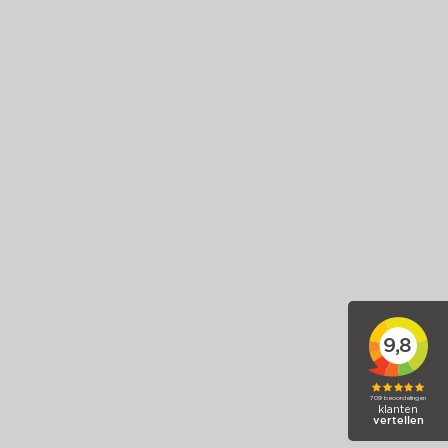
Ford Fiesta
1.0 EcoBoost Hybrid Titanium
2023
Hybride (benzine)
50.258 km
Handgeschakeld
€ 14.885,-