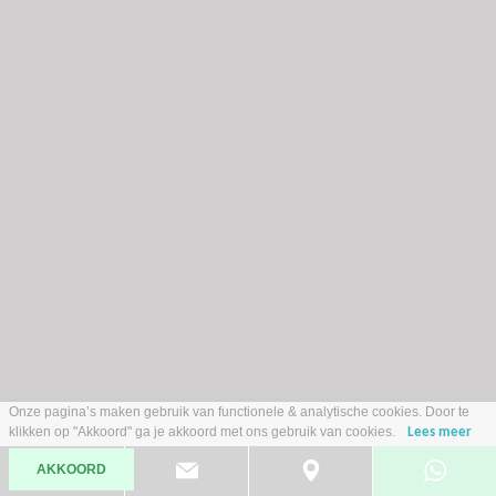
Opel Corsa
1.2 GS Line 100PK AIRCO NAVI VIA APP CRUISE APPLE CARPLAY
DIGITAAL DASH ZWARTE VELGEN ZWART DAK ZEER NETTE AUTO
2021
Benzine
Onze pagina’s maken gebruik van functionele & analytische cookies. Door te
101.621 km
Handgeschakeld
klikken op "Akkoord" ga je akkoord met ons gebruik van cookies.
Lees meer
€ 12.485,-
AKKOORD