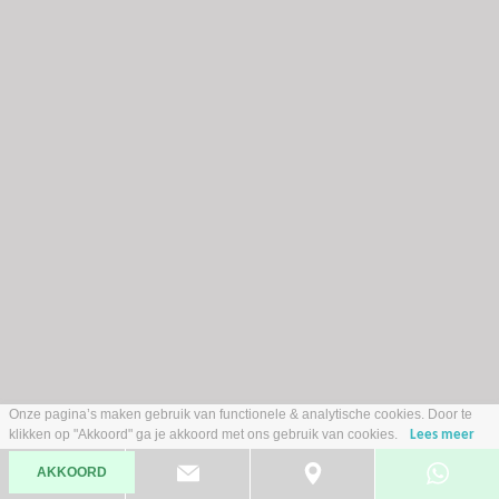
Opel Crossland
1.2 Turbo GS Line PANORAMADAK CLIMATE AIRCO 17 INCH LMV
Onze pagina’s maken gebruik van functionele & analytische cookies. Door te
SPORT/COMFORTSTOELEN APPLE CARPLAY CRUISE
2021
Benzine
klikken op "Akkoord" ga je akkoord met ons gebruik van cookies.
Lees meer
56.271 km
Handgeschakeld
AKKOORD
€ 16.485,-