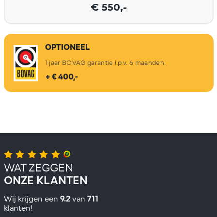
€ 550,-
OPTIONEEL
1 jaar BOVAG garantie i.p.v. 6 maanden.
+ € 400,-
WAT ZEGGEN
ONZE KLANTEN
9.2
711
Wij krijgen een
van
klanten!