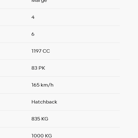
Marge
4
6
1197 CC
83 PK
165 km/h
Hatchback
835 KG
1000 KG