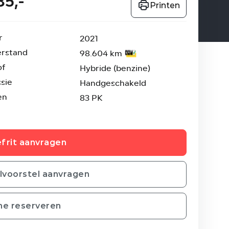
85,-
Printen
r
2021
erstand
98.604 km
of
Hybride (benzine)
sie
Handgeschakeld
en
83 PK
frit aanvragen
ilvoorstel aanvragen
ne reserveren