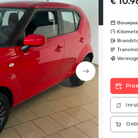
€ 10.9
Bouwjaa
Kilomet
Brandst
Transmis
Vermog
Proe
Inru
Onli