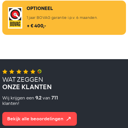
OPTIONEEL
1 jaar BOVAG garantie i.p.v. 6 maanden.
+ € 400,-
WAT ZEGGEN
ONZE KLANTEN
9.2
711
Wij krijgen een
van
klanten!
Bekijk alle beoordelingen