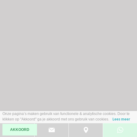
Opel Crossland
1.2 Turbo GS Line PANORAMADAK CLIMATE AIRCO 17 INCH LMV
Onze pagina’s maken gebruik van functionele & analytische cookies. Door te
SPORT/COMFORTSTOELEN APPLE CARPLAY CRUISE
2021
Benzine
klikken op "Akkoord" ga je akkoord met ons gebruik van cookies.
Lees meer
56.271 km
Handgeschakeld
AKKOORD
€ 16.485,-