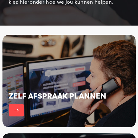
kies hieronder hoe we jou kunnen helpen.
ZELF AFSPRAAK PLANNEN
er