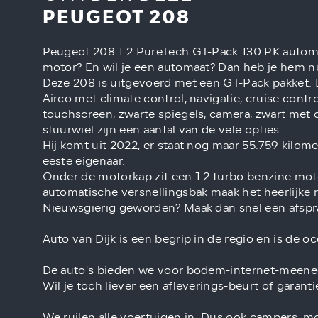
PEUGEOT 208
Peugeot 208 1.2 PureTech GT-Pack 130 PK automaat
motor? En wil je een automaat? Dan heb je hem 
Deze 208 is uitgevoerd met een GT-Pack pakket. D
Airco met climate control, navigatie, cruise contr
touchscreen, zwarte spiegels, camera, zwart met c
stuurwiel zijn een aantal van de vele opties.
Hij komt uit 2022, er staat nog maar 55.759 kilome
eeste eigenaar.
Onder de motorkap zit een 1.2 turbo benzine moto
automatische versnellingsbak maak het heerlijke r
Nieuwsgierig geworden? Maak dan snel een afsp
Auto van Dijk is een begrip in de regio en is de 
De auto's bieden we voor bodem-internet-meene
Wil je toch liever een afleverings-beurt of garant
We ruilen alle voertuigen in. Dus ook campers, m