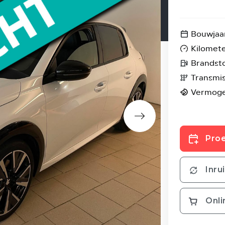
Bouwjaa
Kilomet
Brandst
Transmis
Vermog
Proe
Inru
Onli