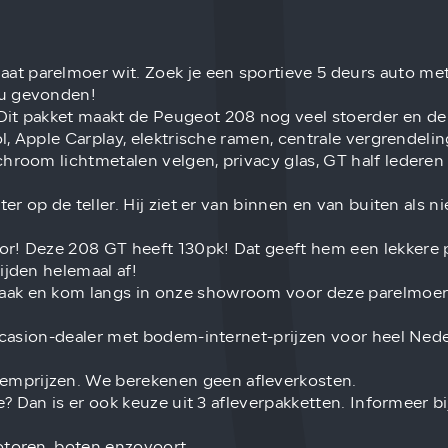
 parelmoer wit. Zoek je een sportieve 5 deurs auto met 
nu gevonden!
it pakket maakt de Peugeot 208 nog veel stoerder en de 
ol, Apple Carplay, elektrische ramen, centrale vergrendeli
hroom lichtmetalen velgen, privacy glas, GT half lederen
ter op de teller. Hij ziet er van binnen en van buiten als
r! Deze 208 GT heeft 130pk! Dat geeft hem een lekkere pi
ijden helemaal af!
raak en kom langs in onze showroom voor deze parelmoer
occasion-dealer met bodem-internet-prijzen voor heel Nede
emprijzen. We berekenen geen afleverkosten.
ie? Dan is er ook keuze uit 3 afleverpakketten. Informeer 
otoren, boten enzovoort.