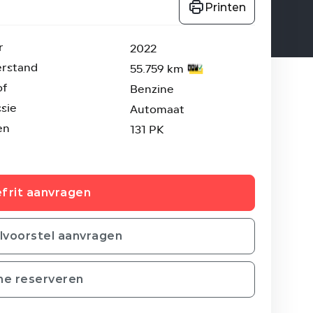
Printen
r
2022
erstand
55.759 km
of
Benzine
sie
Automaat
en
131 PK
frit aanvragen
ilvoorstel aanvragen
ne reserveren